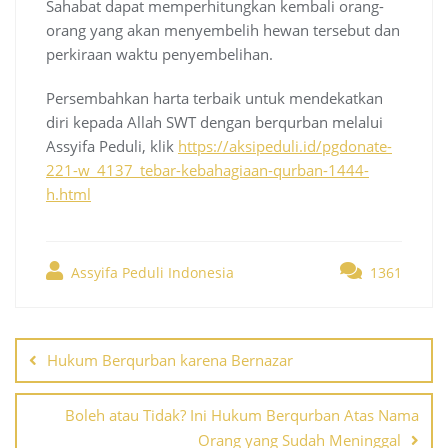
Sahabat dapat memperhitungkan kembali orang-
orang yang akan menyembelih hewan tersebut dan
perkiraan waktu penyembelihan.
Persembahkan harta terbaik untuk mendekatkan
diri kepada Allah SWT dengan berqurban melalui
Assyifa Peduli, klik
https://aksipeduli.id/pgdonate-
221-w_4137_tebar-kebahagiaan-qurban-1444-
h.html
Assyifa Peduli Indonesia
1361
Post
navigation
Hukum Berqurban karena Bernazar
Boleh atau Tidak? Ini Hukum Berqurban Atas Nama
Orang yang Sudah Meninggal