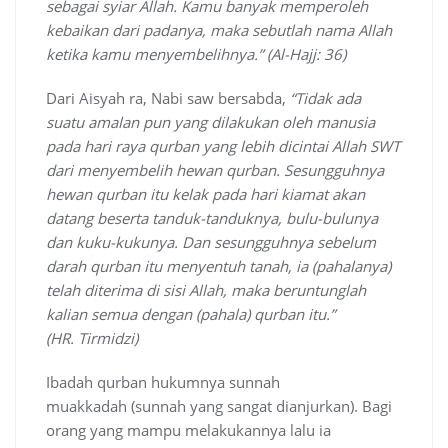
sebagai syiar Allah. Kamu banyak memperoleh
kebaikan dari padanya, maka sebutlah nama Allah
ketika kamu menyembelihnya.” (Al-Hajj: 36)
Dari Aisyah ra, Nabi saw bersabda,
“Tidak ada
suatu amalan pun yang dilakukan oleh manusia
pada hari raya
q
urban yang lebih dicintai Allah SWT
dari menyembelih hewan
q
urban. Sesungguhnya
hewan
q
urban itu kelak pada hari kiamat akan
datang beserta tanduk-tanduknya, bulu-bulunya
dan kuku-kukunya. Dan sesungguhnya sebelum
darah
q
urban itu menyentuh tanah, ia (pahalanya)
telah diterima di sisi Allah, maka beruntunglah
kalian semua dengan (pahala)
q
urban itu.”
(HR
.
Tirmidzi)
Ibadah qurban hukumnya sunnah
muakkadah (sunnah yang sangat dianjurkan). Bagi
orang yang mampu melakukannya lalu ia