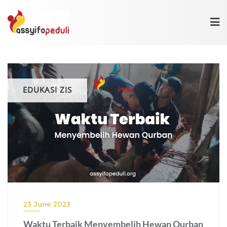
Skip
to
content
EDUKASI ZIS
23 June 2023
Waktu Terbaik Menyembelih Hewan Qurban