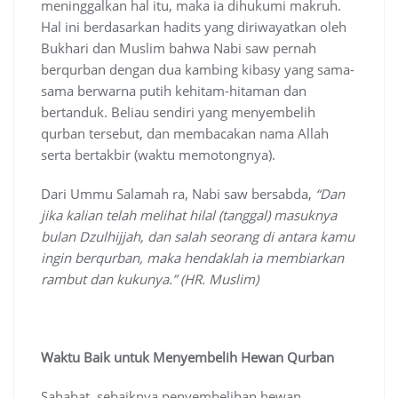
meninggalkan hal itu, maka ia dihukumi makruh.
Hal ini berdasarkan hadits yang diriwayatkan oleh
Bukhari dan Muslim bahwa Nabi saw pernah
berqurban dengan dua kambing kibasy yang sama-
sama berwarna putih kehitam-hitaman dan
bertanduk. Beliau sendiri yang menyembelih
qurban tersebut, dan membacakan nama Allah
serta bertakbir (waktu memotongnya).
Dari Ummu Salamah ra, Nabi saw bersabda,
“Dan
jika kalian telah melihat hilal (tanggal) masuknya
bulan Dzul
h
ijjah, dan salah seorang di antara kamu
ingin ber
q
urban, maka hendaklah ia membiarkan
rambut dan kukunya.”
(
HR
.
Muslim
)
Waktu Baik untuk Menyembelih Hewan Qurban
Sahabat, sebaiknya penyembelihan hewan