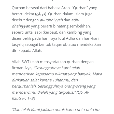
Qurban berasal dari bahasa Arab, “Qurban” yang
berarti dekat (قربان). Qurban dalam islam juga
disebut dengan
al-udhhiyyah
dan
adh-
dhahiyyah
yang berarti binatang sembelihan,
seperti unta, sapi (kerbau), dan kambing yang
disembelih pada hari raya Idul Adha dan hari-hari
tasyriq sebagai bentuk taqarrub atau mendekatkan
diri kepada Allah.
Allah SWT telah mensyariatkan qurban dengan
firman-Nya,
“Sesungguhnya Kami telah
memberikan kepadamu nikmat yang banyak. Maka
dirikanlah salat karena Tuhanmu, dan
ber
q
urbanlah. Sesungguhnya orang-orang yang
membencimu dialah yang terputus.” (
QS.
Al-
Kautsar: 1
–
3)
“Dan telah Kami jadikan untuk kamu unta-unta itu