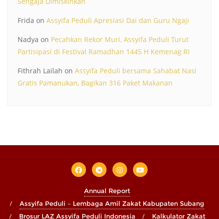
Sengaja Dimiskinkan
Frida
on
Assyifa Peduli Apresiasi Dai dan Guru Ngaji
Nadya
on
Pecahkan Rekor Muri, Assyifa Peduli Turut
Partisipasi di Festival Ramadhan 1445 H Kemenag RI
Fithrah Lailah
on
Assyifa Peduli bersama Sahabat Nasi
Gratis Pamanukan, Bagikan 316 Paket Makanan
Annual Report
Assyifa Peduli – Lembaga Amil Zakat Kabupaten Subang
Brosur LAZ Assyifa Peduli Indonesia
Kalkulator Zakat