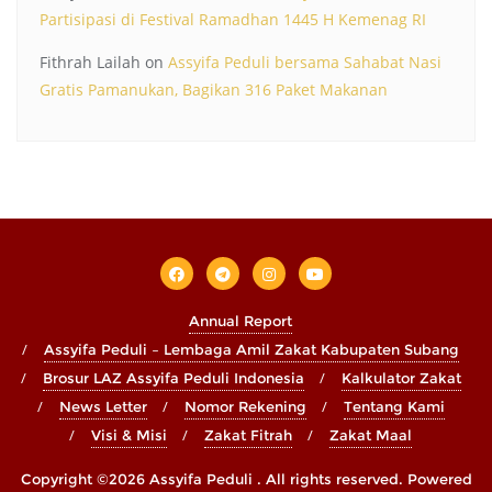
Partisipasi di Festival Ramadhan 1445 H Kemenag RI
Fithrah Lailah
on
Assyifa Peduli bersama Sahabat Nasi
Gratis Pamanukan, Bagikan 316 Paket Makanan
Annual Report
Assyifa Peduli – Lembaga Amil Zakat Kabupaten Subang
Brosur LAZ Assyifa Peduli Indonesia
Kalkulator Zakat
News Letter
Nomor Rekening
Tentang Kami
Visi & Misi
Zakat Fitrah
Zakat Maal
Copyright ©2026 Assyifa Peduli . All rights reserved.
Powered