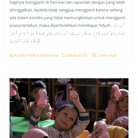
baginya mengganti di hari-hari lain sejumlah dengan yang telah
ditinggalkan. Apabila tidak sanggup mengganti karena sedang
ada dalam kondisi yang tidak memungkinkan untuk mengganti
puasa tersebut, maka diperbolehkan membayar fidyah. أَيَّامًا
مَّعْدُودَٰتٍ ۚ فَمَن كَانَ مِنكُم مَّرِيضًا أَوْ عَلَىٰ سَفَرٍ فَعِدَّةٌ مِّنْ أَيَّامٍ أُخَرَ ۚ
وَعَلَى ٱلَّذِينَ […]
Assyifa Peduli Indonesia
Edukasi ZIS
2 min read