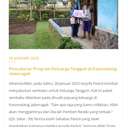
28 JANUARY 2023
Penyaluran Program Keluarga Tangguh di Kasomalang,
Jalancagak
Alhamdulillah, pada Sabtu, 28 Januari 2023 Assyifa Peduli kembali
menyalurkan sembako untuk Keluarga Tangguh. Kali ini paket
sembako diberikan pada dhuafa pejuang keluarga di
Kasomalang, Jalancagak. “Dan apa saja yang kamu infakkan, Allah
akan menggantinya dan Dia-lah Pemberi Rezeki yang terbaik.”
(QS. Saba’ : 39) Terima kasih Sahabat Peduli yang telah
menitipkan hartanya melalui Assyifa Peduli. Semoga Allah Ta'ala