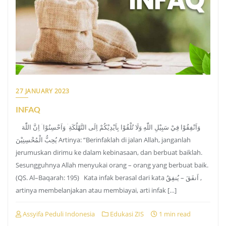
27 JANUARY 2023
INFAQ
وَاَنْفِقُوْا فِيْ سَبِيْلِ اللّٰهِ وَلَا تُلْقُوْا بِاَيْدِيْكُمْ اِلَى التَّهْلُكَةِ ۛ وَاَحْسِنُوْا ۛ اِنَّ اللّٰهَ
يُحِبُّ الْمُحْسِنِيْنَ Artinya: “Berinfaklah di jalan Allah, janganlah
jerumuskan dirimu ke dalam kebinasaan, dan berbuat baiklah.
Sesungguhnya Allah menyukai orang – orang yang berbuat baik.
(QS. Al–Baqarah: 195) Kata infak berasal dari kata اَنفَقَ – يُنفِقُ ,
artinya membelanjakan atau membiayai, arti infak […]
Assyifa Peduli Indonesia
Edukasi ZIS
1 min read