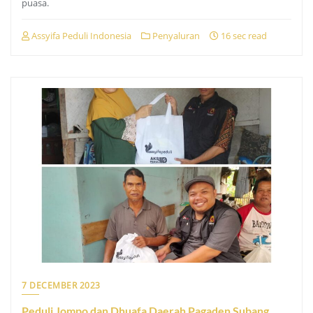
puasa.
Assyifa Peduli Indonesia
Penyaluran
16 sec read
7 DECEMBER 2023
Peduli Jompo dan Dhuafa Daerah Pagaden Subang