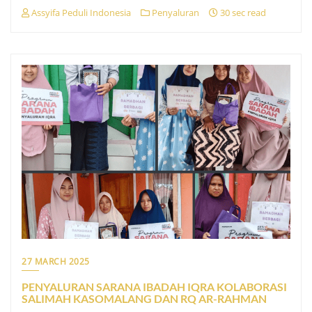
Assyifa Peduli Indonesia
Penyaluran
30 sec read
27 MARCH 2025
PENYALURAN SARANA IBADAH IQRA KOLABORASI
SALIMAH KASOMALANG DAN RQ AR-RAHMAN