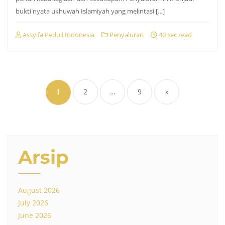
bukti nyata ukhuwah Islamiyah yang melintasi […]
Assyifa Peduli Indonesia
Penyaluran
40 sec read
Posts
pagination
1
2
…
9
»
Arsip
August 2026
July 2026
June 2026