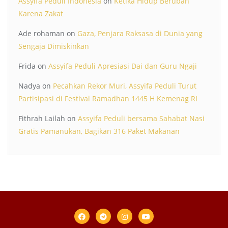
Assyifa Peduli Indonesia
on
Ketika Hidup Berubah
Karena Zakat
Ade rohaman
on
Gaza, Penjara Raksasa di Dunia yang
Sengaja Dimiskinkan
Frida
on
Assyifa Peduli Apresiasi Dai dan Guru Ngaji
Nadya
on
Pecahkan Rekor Muri, Assyifa Peduli Turut
Partisipasi di Festival Ramadhan 1445 H Kemenag RI
Fithrah Lailah
on
Assyifa Peduli bersama Sahabat Nasi
Gratis Pamanukan, Bagikan 316 Paket Makanan