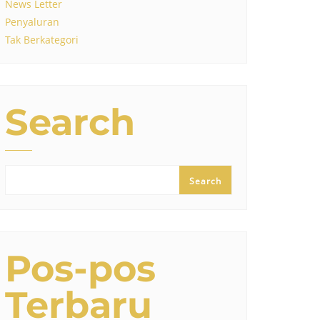
News Letter
Penyaluran
Tak Berkategori
Search
Search
Pos-pos
Terbaru