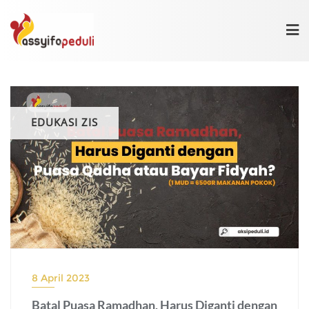
Skip
to
content
EDUKASI ZIS
8 April 2023
Batal Puasa Ramadhan, Harus Diganti dengan