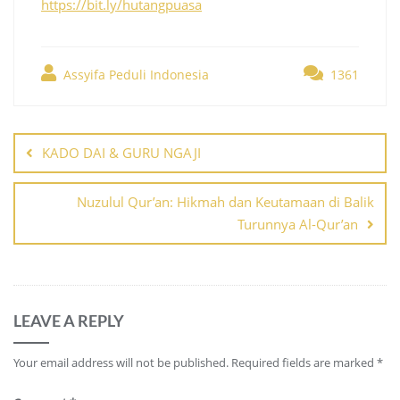
https://bit.ly/hutangpuasa
Assyifa Peduli Indonesia
1361
Post
navigation
KADO DAI & GURU NGAJI
Nuzulul Qur’an: Hikmah dan Keutamaan di Balik
Turunnya Al-Qur’an
LEAVE A REPLY
Your email address will not be published.
Required fields are marked
*