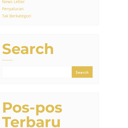
News Letter
Penyaluran
Tak Berkategori
Search
Search
Pos-pos
Terbaru