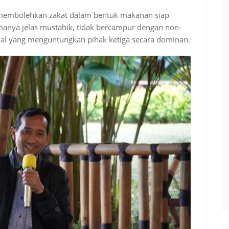
embolehkan zakat dalam bentuk makanan siap
manya jelas mustahik, tidak bercampur dengan non-
ial yang menguntungkan pihak ketiga secara dominan.