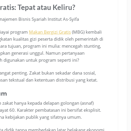
atis: Tepat atau Keliru?
jemen Bisnis Syariah Institut As-Syifa
iayai program
Makan Bergizi Gratis
(MBG) kembali
tan kualitas gizi peserta didik oleh pemerintah di
a tujuan, program ini mulia: mencegah stunting,
apkan generasi unggul. Namun pertanyaan
 digunakan untuk program seperti ini?
sangat penting. Zakat bukan sekadar dana sosial,
an tekstual dan ketentuan distribusi yang ketat.
um
 zakat hanya kepada delapan golongan (asnaf)
at 60. Karakter pembatasan ini bersifat eksplisit.
ana kebijakan publik yang sifatnya umum.
ta didik tanpa membedakan latar belakang ekonomi