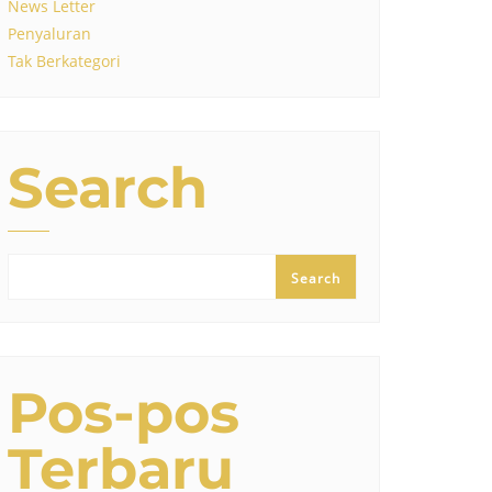
News Letter
Penyaluran
Tak Berkategori
Search
Search
Pos-pos
Terbaru