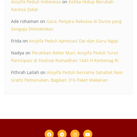
Assyifa Peduli Indonesia
on
Ketika Hidup Berubah
Karena Zakat
Ade rohaman
on
Gaza, Penjara Raksasa di Dunia yang
Sengaja Dimiskinkan
Frida
on
Assyifa Peduli Apresiasi Dai dan Guru Ngaji
Nadya
on
Pecahkan Rekor Muri, Assyifa Peduli Turut
Partisipasi di Festival Ramadhan 1445 H Kemenag RI
Fithrah Lailah
on
Assyifa Peduli bersama Sahabat Nasi
Gratis Pamanukan, Bagikan 316 Paket Makanan