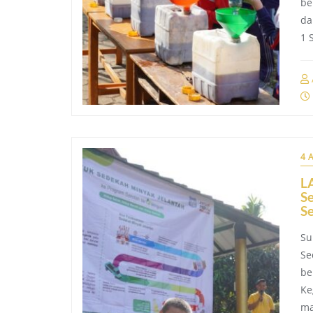
be
da
1 
4 
L
S
S
Su
Se
be
Ke
ma