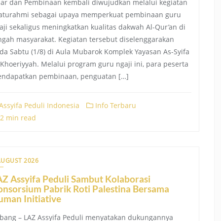
iar dan Pembinaan kembali diwujudkan melalui kegiatan
laturahmi sebagai upaya memperkuat pembinaan guru
aji sekaligus meningkatkan kualitas dakwah Al-Qur’an di
ngah masyarakat. Kegiatan tersebut diselenggarakan
da Sabtu (1/8) di Aula Mubarok Komplek Yayasan As-Syifa
-Khoeriyyah. Melalui program guru ngaji ini, para peserta
ndapatkan pembinaan, penguatan […]
Assyifa Peduli Indonesia
Info Terbaru
2 min read
AUGUST 2026
Z Assyifa Peduli Sambut Kolaborasi
nsorsium Pabrik Roti Palestina Bersama
man Initiative
bang – LAZ Assyifa Peduli menyatakan dukungannya