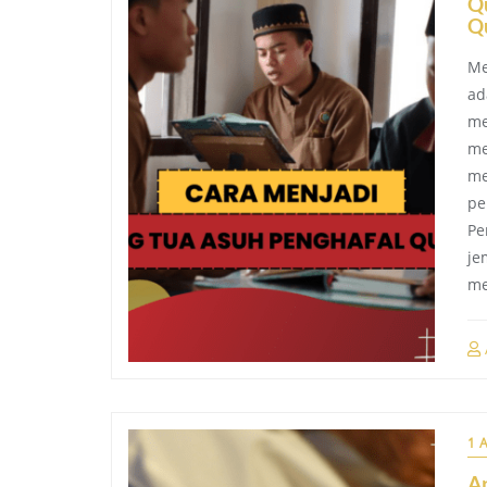
Q
Qu
Me
ad
me
me
me
pe
Pe
je
me
1 
A