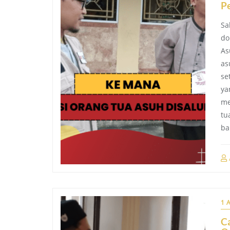
P
Sa
do
As
as
se
ya
me
tu
ba
1 
C