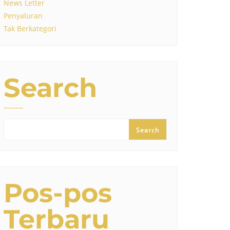
News Letter
Penyaluran
Tak Berkategori
Search
Search
Pos-pos
Terbaru