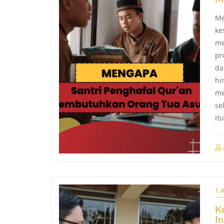
Me
ke
me
pr
da
hi
me
se
it
1 
K
In