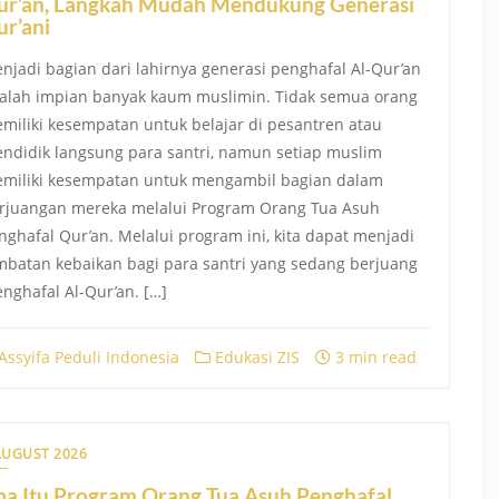
ur’an, Langkah Mudah Mendukung Generasi
r’ani
njadi bagian dari lahirnya generasi penghafal Al-Qur’an
alah impian banyak kaum muslimin. Tidak semua orang
miliki kesempatan untuk belajar di pesantren atau
ndidik langsung para santri, namun setiap muslim
miliki kesempatan untuk mengambil bagian dalam
rjuangan mereka melalui Program Orang Tua Asuh
nghafal Qur’an. Melalui program ini, kita dapat menjadi
mbatan kebaikan bagi para santri yang sedang berjuang
nghafal Al-Qur’an. […]
Assyifa Peduli Indonesia
Edukasi ZIS
3 min read
AUGUST 2026
pa Itu Program Orang Tua Asuh Penghafal