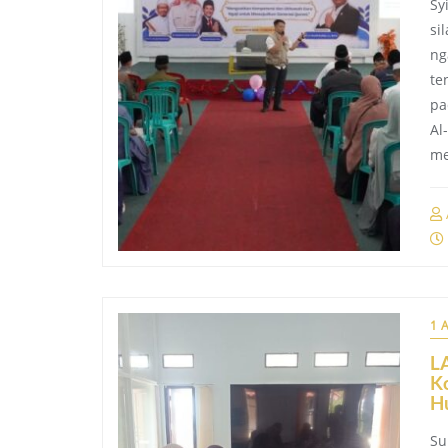
Sy
si
ng
te
pa
Al
me
1 
LA
Ko
Hu
Su