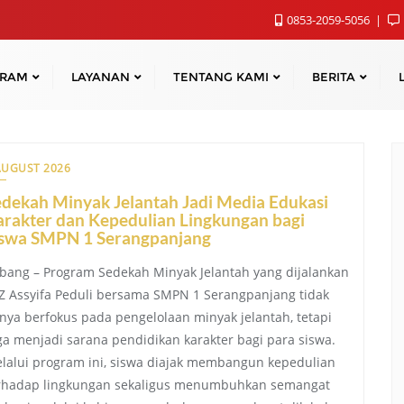
0853-2059-5056
GRAM
LAYANAN
TENTANG KAMI
BERITA
AUGUST 2026
dekah Minyak Jelantah Jadi Media Edukasi
rakter dan Kepedulian Lingkungan bagi
iswa SMPN 1 Serangpanjang
bang – Program Sedekah Minyak Jelantah yang dijalankan
Z Assyifa Peduli bersama SMPN 1 Serangpanjang tidak
nya berfokus pada pengelolaan minyak jelantah, tetapi
ga menjadi sarana pendidikan karakter bagi para siswa.
lalui program ini, siswa diajak membangun kepedulian
rhadap lingkungan sekaligus menumbuhkan semangat