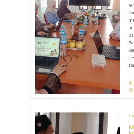
te
ko
me
an
ba
Pa
ke
ke
se
1 
M
M