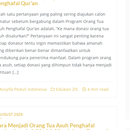
enghafal Qur’an
lah satu pertanyaan yang paling sering diajukan calon
natur sebelum bergabung dalam Program Orang Tua
uh Penghafal Qur’an adalah, “Ke mana donasi orang tua
uh disalurkan?” Pertanyaan ini sangat penting karena
tiap donatur tentu ingin memastikan bahwa amanah
ng diberikan benar-benar dimanfaatkan untuk
ndukung para penerima manfaat. Dalam program orang
a asuh, setiap donasi yang dihimpun tidak hanya menjadi
ntuan […]
Assyifa Peduli Indonesia
Edukasi ZIS
4 min read
AUGUST 2026
ara Menjadi Orang Tua Asuh Penghafal