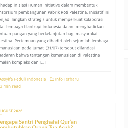
rhadap inisiasi Human Initiative dalam membentuk
nsorsium pembangunan Pabrik Roti Palestina. Inisiatif ini
njadi langkah strategis untuk memperkuat kolaborasi
tar lembaga filantropi Indonesia dalam menghadirkan
ntuan pangan yang berkelanjutan bagi masyarakat
lestina. Pertemuan yang dihadiri oleh sejumlah lembaga
manusiaan pada Jumat, (31/07) tersebut dilandasi
sadaran bahwa tantangan kemanusiaan di Palestina
makin kompleks dan […]
Assyifa Peduli Indonesia
Info Terbaru
3 min read
AUGUST 2026
engapa Santri Penghafal Qur’an
embutuhkan Orang Tua Asuh?