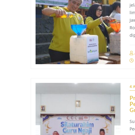
je
li
Ja
Ro
di
4 
Pr
P
G
Su
Pe