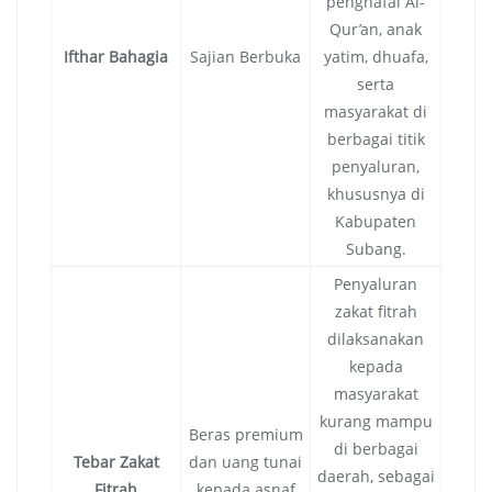
penghafal Al-
Qur’an, anak
Ifthar Bahagia
Sajian Berbuka
yatim, dhuafa,
serta
masyarakat di
berbagai titik
penyaluran,
khususnya di
Kabupaten
Subang.
Penyaluran
zakat fitrah
dilaksanakan
kepada
masyarakat
kurang mampu
Beras premium
di berbagai
Tebar Zakat
dan uang tunai
daerah, sebagai
Fitrah
kepada asnaf