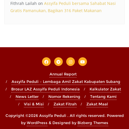
Fithrah Lailah
on
Assyifa Peduli bersama Sahabat Nasi
Gratis Pamanukan, Bagikan 316 Paket Makanan
Annual Report
Assyifa Peduli – Lembaga Amil Zakat Kabupaten Subang
Brosur LAZ Assyifa Peduli Indonesia
Kalkulator Zakat
News Letter
Nomor Rekening
Tentang Kami
Visi & Misi
Zakat Fitrah
Zakat Maal
Copyright ©2026 Assyifa Peduli . All rights reserved.
Powered
by
WordPress
&
Designed by
Bizberg Themes