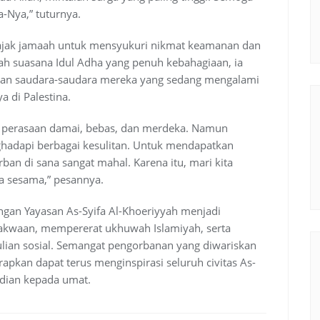
-Nya,” tuturnya.
gajak jamaah untuk mensyukuri nikmat keamanan dan
gah suasana Idul Adha yang penuh kebahagiaan, ia
kan saudara-saudara mereka yang sedang mengalami
a di Palestina.
an perasaan damai, bebas, dan merdeka. Namun
ghadapi berbagai kesulitan. Untuk mendapatkan
rban di sana sangat mahal. Karena itu, mari kita
a sesama,” pesannya.
ungan Yayasan As-Syifa Al-Khoeriyyah menjadi
akwaan, mempererat ukhuwah Islamiyah, serta
an sosial. Semangat pengorbanan yang diwariskan
rapkan dapat terus menginspirasi seluruh civitas As-
dian kepada umat.