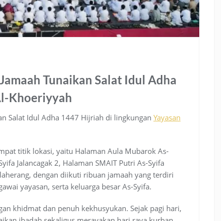
 Jamaah Tunaikan Salat Idul Adha
Al-Khoeriyyah
n Salat Idul Adha 1447 Hijriah di lingkungan
Yayasan
mpat titik lokasi, yaitu Halaman Aula Mubarok As-
Syifa Jalancagak 2, Halaman SMAIT Putri As-Syifa
laherang, dengan diikuti ribuan jamaah yang terdiri
gawai yayasan, serta keluarga besar As-Syifa.
gan khidmat dan penuh kekhusyukan. Sejak pagi hari,
ikan ibadah sekaligus merayakan hari raya kurban