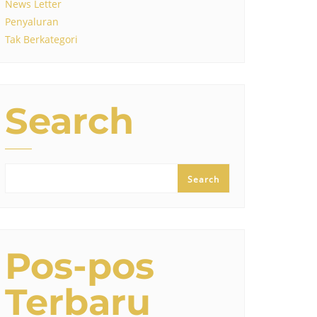
News Letter
Penyaluran
Tak Berkategori
Search
Search
Pos-pos
Terbaru