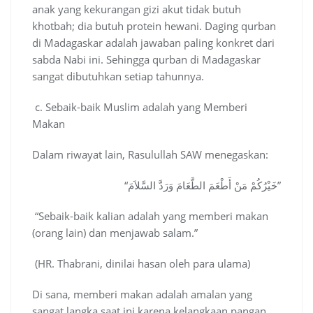
anak yang kekurangan gizi akut tidak butuh
khotbah; dia butuh protein hewani. Daging qurban
di Madagaskar adalah jawaban paling konkret dari
sabda Nabi ini. Sehingga qurban di Madagaskar
sangat dibutuhkan setiap tahunnya.
c. Sebaik-baik Muslim adalah yang Memberi
Makan
Dalam riwayat lain, Rasulullah SAW menegaskan:
“خَيْرُكُمْ مَنْ أَطْعَمَ الطَّعَامَ وَرَدَّ السَّلاَمَ”
“Sebaik-baik kalian adalah yang memberi makan
(orang lain) dan menjawab salam.”
(HR. Thabrani, dinilai hasan oleh para ulama)
Di sana, memberi makan adalah amalan yang
sangat langka saat ini karena kelangkaan pangan.