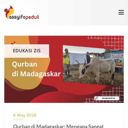
Skip
to
content
EDUKASI ZIS
8 May 2026
Qurban di Madagaskar: Mengapa Sangat