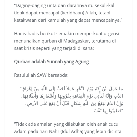
“Daging-daging unta dan darahnya itu sekali-kali
tidak dapat mencapai (keridhaan) Allah, tetapi
ketakwaan dari kamulah yang dapat mencapainya.”
Hadis-hadis berikut semakin memperkuat urgensi
menunaikan qurban di Madagaskar, terutama di
saat krisis seperti yang terjadi di sana:
Qurban adalah Sunnah yang Agung
Rasulullah SAW bersabda:
“مَا عَمِلَ ابْنُ آدَمَ يَوْمَ النَّحْرِ عَمَلاً أَحَبَّ إِلَى اللَّهِ مِنْ إِهْرَاقِ
الدَّمِ، وَإِنَّهُ لَيَأْتِي يَوْمَ الْقِيَامَةِ بِقُرُونِهَا وَأَشْعَارِهَا وَأَظْلاَفِهَا،
وَإِنَّ الدَّمَ لَيَقَعُ مِنَ اللَّهِ بِمَكَانٍ قَبْلَ أَنْ يَقَعَ عَلَى الأَرْضِ،
فَطِيبُوا بِهَا نَفْسًا”
“Tidak ada amalan yang dilakukan oleh anak cucu
Adam pada hari Nahr (Idul Adha) yang lebih dicintai