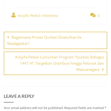
Assyifa Peduli Indonesia
0
Post
navigation
Bagaimana Proses Qurban Disalurkan ke
Madagaskar?
Assyifa Peduli Luncurkan Program “Qurban Bahagia
1447 H”, Targetkan Distribusi hingga Pelosok dan
Mancanegara
LEAVE A REPLY
Your email address will not be published.
Required fields are marked
*