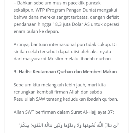
– Bahkan sebelum musim paceklik puncak
sekalipun, WFP (Program Pangan Dunia) mengakui
bahwa dana mereka sangat terbatas, dengan defisit
pendanaan hingga 18,3 juta Dolar AS untuk operasi
enam bulan ke depan.
Artinya, bantuan internasional pun tidak cukup. Di
sinilah celah tersebut dapat diisi oleh aksi nyata
dari masyarakat Muslim melalui ibadah qurban.
3. Hadis: Keutamaan Qurban dan Memberi Makan
Sebelum kita melangkah lebih jauh, mari kita
renungkan kembali firman Allah dan sabda
Rasulullah SAW tentang kedudukan ibadah qurban.
Allah SWT berfirman dalam Surat Al-Hajj ayat 37:
“لَن يَنَالَ اللَّهَ لُحُومُهَا وَلَا دِمَاؤُهَا وَلَٰكِن يَنَالُهُ التَّقْوَىٰ مِنكُمْ”