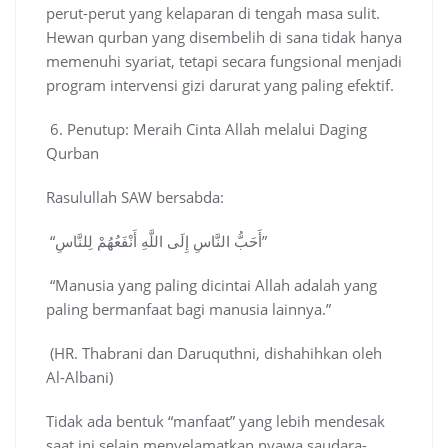
perut-perut yang kelaparan di tengah masa sulit.
Hewan qurban yang disembelih di sana tidak hanya
memenuhi syariat, tetapi secara fungsional menjadi
program intervensi gizi darurat yang paling efektif.
6. Penutup: Meraih Cinta Allah melalui Daging
Qurban
Rasulullah SAW bersabda:
“أَحَبُّ النَّاسِ إِلَى اللَّهِ أَنْفَعُهُمْ لِلنَّاسِ”
“Manusia yang paling dicintai Allah adalah yang
paling bermanfaat bagi manusia lainnya.”
(HR. Thabrani dan Daruquthni, dishahihkan oleh
Al-Albani)
Tidak ada bentuk “manfaat” yang lebih mendesak
saat ini selain menyelamatkan nyawa saudara-