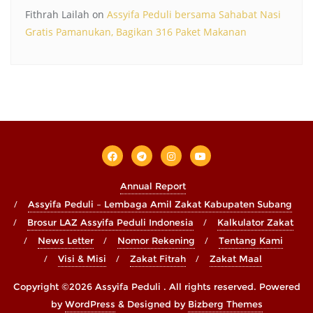
Fithrah Lailah
on
Assyifa Peduli bersama Sahabat Nasi
Gratis Pamanukan, Bagikan 316 Paket Makanan
Annual Report
Assyifa Peduli – Lembaga Amil Zakat Kabupaten Subang
Brosur LAZ Assyifa Peduli Indonesia
Kalkulator Zakat
News Letter
Nomor Rekening
Tentang Kami
Visi & Misi
Zakat Fitrah
Zakat Maal
Copyright ©2026 Assyifa Peduli . All rights reserved.
Powered
by
WordPress
&
Designed by
Bizberg Themes