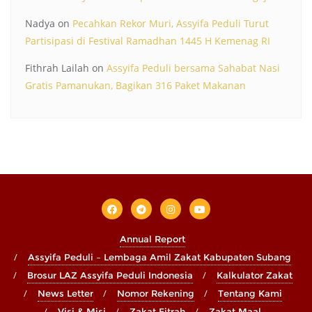
Nadya
on
Pecahkan Rekor Muri, Assyifa Peduli Turut
Partisipasi di Festival Ramadhan 1445 H Kemenag RI
Fithrah Lailah
on
Assyifa Peduli bersama Sahabat Nasi
Gratis Pamanukan, Bagikan 316 Paket Makanan
Annual Report
Assyifa Peduli – Lembaga Amil Zakat Kabupaten Subang
Brosur LAZ Assyifa Peduli Indonesia
Kalkulator Zakat
News Letter
Nomor Rekening
Tentang Kami
Visi & Misi
Zakat Fitrah
Zakat Maal