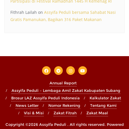
Partisipasi di Festival Ramadhan 1445 H Kemenag RI
Fithrah Lailah
on
Assyifa Peduli bersama Sahabat Nasi
Gratis Pamanukan, Bagikan 316 Paket Makanan
Annual Report
Assyifa Peduli – Lembaga Amil Zakat Kabupaten Subang
Brosur LAZ Assyifa Peduli Indonesia
Kalkulator Zakat
News Letter
Nomor Rekening
Tentang Kami
Visi & Misi
Zakat Fitrah
Zakat Maal
Copyright ©2026 Assyifa Peduli . All rights reserved.
Powered