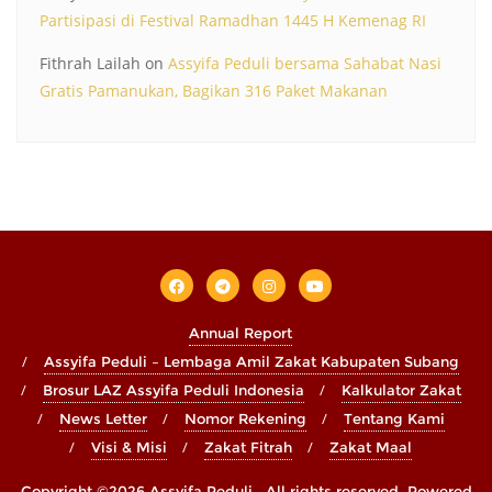
Partisipasi di Festival Ramadhan 1445 H Kemenag RI
Fithrah Lailah
on
Assyifa Peduli bersama Sahabat Nasi
Gratis Pamanukan, Bagikan 316 Paket Makanan
Annual Report
Assyifa Peduli – Lembaga Amil Zakat Kabupaten Subang
Brosur LAZ Assyifa Peduli Indonesia
Kalkulator Zakat
News Letter
Nomor Rekening
Tentang Kami
Visi & Misi
Zakat Fitrah
Zakat Maal
Copyright ©2026 Assyifa Peduli . All rights reserved.
Powered