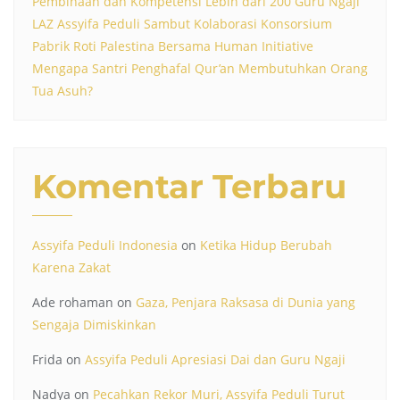
Pembinaan dan Kompetensi Lebih dari 200 Guru Ngaji
LAZ Assyifa Peduli Sambut Kolaborasi Konsorsium
Pabrik Roti Palestina Bersama Human Initiative
Mengapa Santri Penghafal Qur’an Membutuhkan Orang
Tua Asuh?
Komentar Terbaru
Assyifa Peduli Indonesia
on
Ketika Hidup Berubah
Karena Zakat
Ade rohaman
on
Gaza, Penjara Raksasa di Dunia yang
Sengaja Dimiskinkan
Frida
on
Assyifa Peduli Apresiasi Dai dan Guru Ngaji
Nadya
on
Pecahkan Rekor Muri, Assyifa Peduli Turut