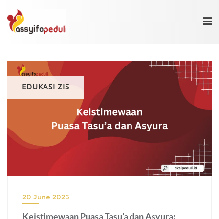
Skip
to
content
EDUKASI ZIS
20 June 2026
Keistimewaan Puasa Tasu’a dan Asyura: