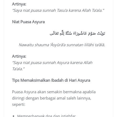
Artinya:
“Saya niat puasa sunnah Tasu’a karena Allah Ta’ala.”
Niat Puasa Asyura
نَوَيْتُ صَوْمَ عَاشُورَاءَ سُنَّةً لِلَّهِ تَعَالَى
Nawaitu shauma ‘Āsyūrā’a sunnatan lillāhi ta‘ālā.
Artinya:
“Saya niat puasa sunnah Asyura karena Allah
Ta’ala.”
Tips Memaksimalkan Ibadah di Hari Asyura
Puasa Asyura akan semakin bermakna apabila
diiringi dengan berbagai amal saleh lainnya,
seperti:
Memperbanyak doa dan istighfar.