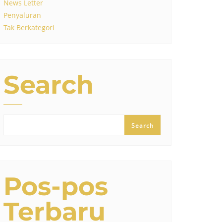
News Letter
Penyaluran
Tak Berkategori
Search
Search
Pos-pos
Terbaru