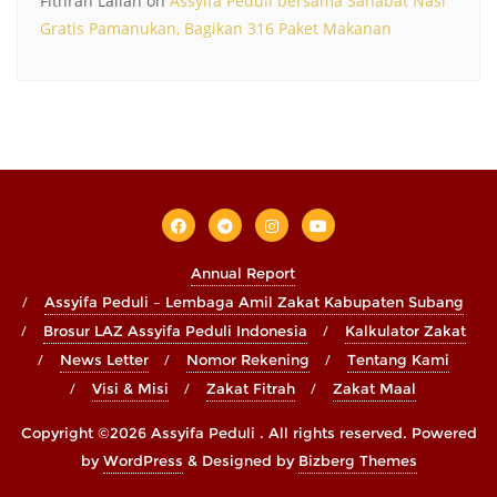
Fithrah Lailah
on
Assyifa Peduli bersama Sahabat Nasi
Gratis Pamanukan, Bagikan 316 Paket Makanan
Annual Report
Assyifa Peduli – Lembaga Amil Zakat Kabupaten Subang
Brosur LAZ Assyifa Peduli Indonesia
Kalkulator Zakat
News Letter
Nomor Rekening
Tentang Kami
Visi & Misi
Zakat Fitrah
Zakat Maal
Copyright ©2026 Assyifa Peduli . All rights reserved.
Powered
by
WordPress
&
Designed by
Bizberg Themes