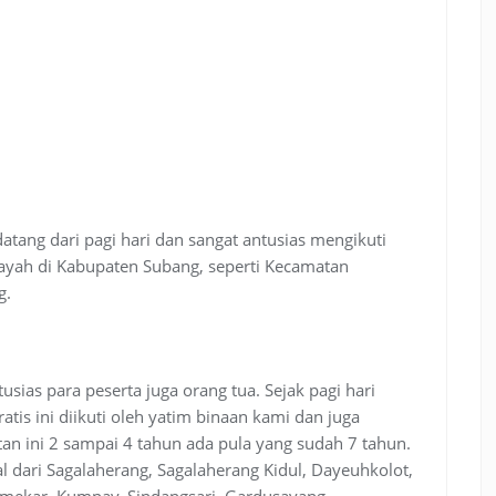
atang dari pagi hari dan sangat antusias mengikuti
ilayah di Kabupaten Subang, seperti Kecamatan
g.
sias para peserta juga orang tua. Sejak pagi hari
tis ini diikuti oleh yatim binaan kami dan juga
an ini 2 sampai 4 tahun ada pula yang sudah 7 tahun.
al dari Sagalaherang, Sagalaherang Kidul, Dayeuhkolot,
mekar, Kumpay, Sindangsari, Gardusayang,