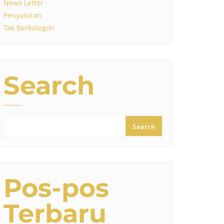
News Letter
Penyaluran
Tak Berkategori
Search
Search
Pos-pos
Terbaru