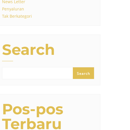
News Letter
Penyaluran
Tak Berkategori
Search
Search
Pos-pos
Terbaru