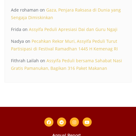
Ade rohaman
on
Gaza, Penjara Raksasa di Dunia yang
Sengaja Dimiskinkan
Frida
on
Assyifa Peduli Apresiasi Dai dan Guru Ngaji
Nadya
on
Pecahkan Rekor Muri, Assyifa Peduli Turut
Partisipasi di Festival Ramadhan 1445 H Kemenag RI
Fithrah Lailah
on
Assyifa Peduli bersama Sahabat Nasi
Gratis Pamanukan, Bagikan 316 Paket Makanan
Annual Report