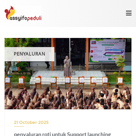
Skip
to
content
PENYALURAN
21 October 2025
penyaluran roti untuk Support launching