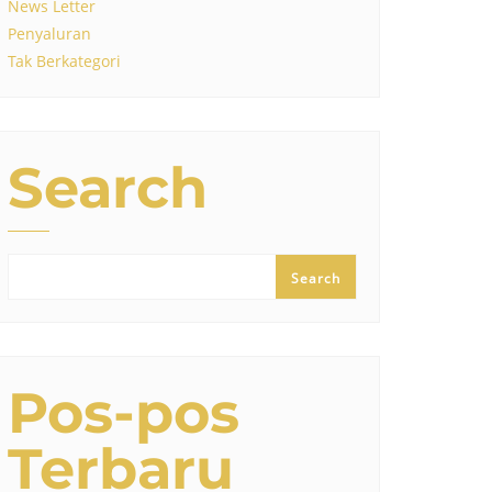
News Letter
Penyaluran
Tak Berkategori
Search
Search
Pos-pos
Terbaru