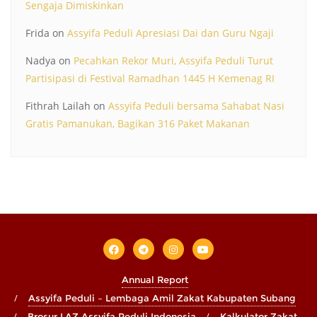
Sengaja Dimiskinkan
Frida
on
Assyifa Peduli Apresiasi Dai dan Guru Ngaji
Nadya
on
Pecahkan Rekor Muri, Assyifa Peduli Turut
Partisipasi di Festival Ramadhan 1445 H Kemenag RI
Fithrah Lailah
on
Assyifa Peduli bersama Sahabat Nasi
Gratis Pamanukan, Bagikan 316 Paket Makanan
Annual Report
Assyifa Peduli – Lembaga Amil Zakat Kabupaten Subang
Brosur LAZ Assyifa Peduli Indonesia
Kalkulator Zakat