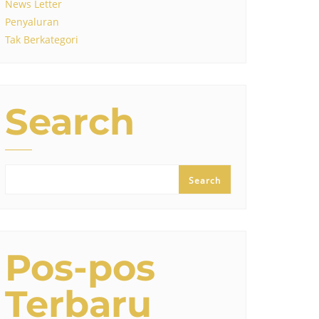
News Letter
Penyaluran
Tak Berkategori
Search
Search
Pos-pos
Terbaru