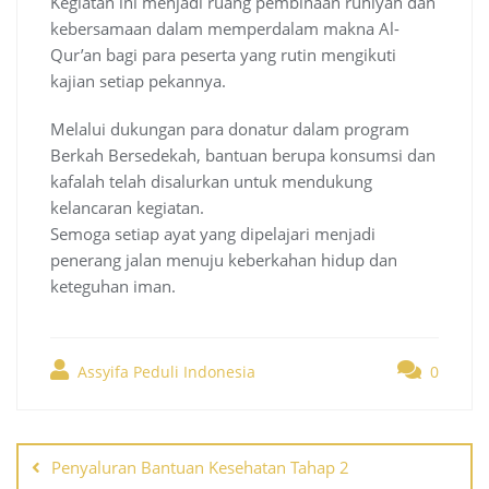
Kegiatan ini menjadi ruang pembinaan ruhiyah dan
kebersamaan dalam memperdalam makna Al-
Qur’an bagi para peserta yang rutin mengikuti
kajian setiap pekannya.
Melalui dukungan para donatur dalam program
Berkah Bersedekah, bantuan berupa konsumsi dan
kafalah telah disalurkan untuk mendukung
kelancaran kegiatan.
Semoga setiap ayat yang dipelajari menjadi
penerang jalan menuju keberkahan hidup dan
keteguhan iman.
Assyifa Peduli Indonesia
0
Post
navigation
Penyaluran Bantuan Kesehatan Tahap 2