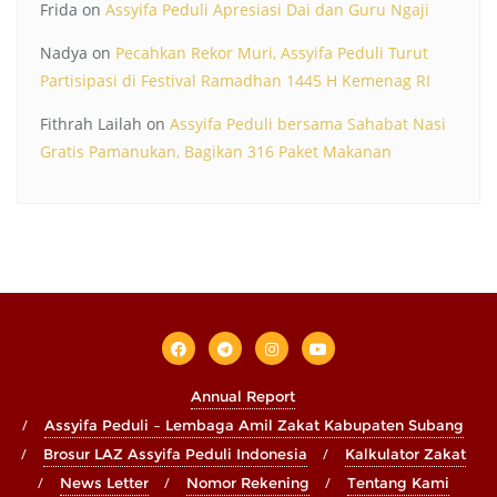
Frida
on
Assyifa Peduli Apresiasi Dai dan Guru Ngaji
Nadya
on
Pecahkan Rekor Muri, Assyifa Peduli Turut
Partisipasi di Festival Ramadhan 1445 H Kemenag RI
Fithrah Lailah
on
Assyifa Peduli bersama Sahabat Nasi
Gratis Pamanukan, Bagikan 316 Paket Makanan
Annual Report
Assyifa Peduli – Lembaga Amil Zakat Kabupaten Subang
Brosur LAZ Assyifa Peduli Indonesia
Kalkulator Zakat
News Letter
Nomor Rekening
Tentang Kami