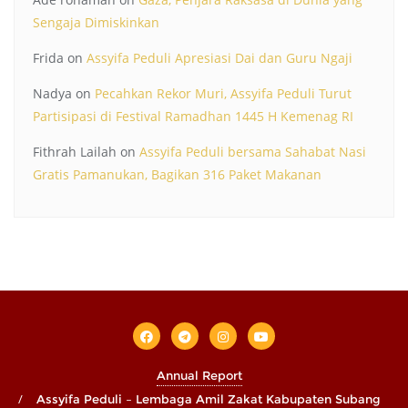
Sengaja Dimiskinkan
Frida
on
Assyifa Peduli Apresiasi Dai dan Guru Ngaji
Nadya
on
Pecahkan Rekor Muri, Assyifa Peduli Turut
Partisipasi di Festival Ramadhan 1445 H Kemenag RI
Fithrah Lailah
on
Assyifa Peduli bersama Sahabat Nasi
Gratis Pamanukan, Bagikan 316 Paket Makanan
Annual Report
Assyifa Peduli – Lembaga Amil Zakat Kabupaten Subang