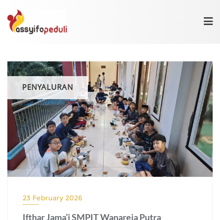
Skip
to
content
PENYALURAN
23 February 2026
Ifthar Jama’i SMPIT Wanareja Putra