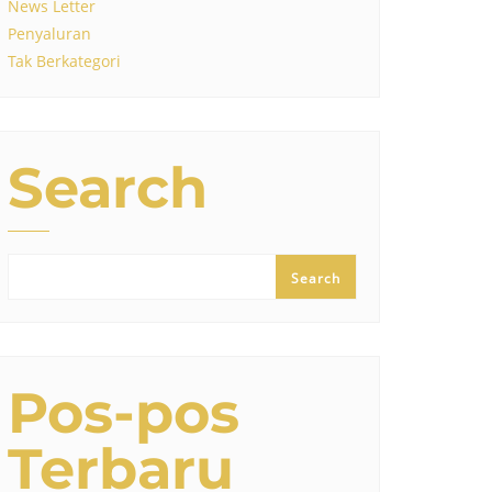
News Letter
Penyaluran
Tak Berkategori
Search
Search
Pos-pos
Terbaru