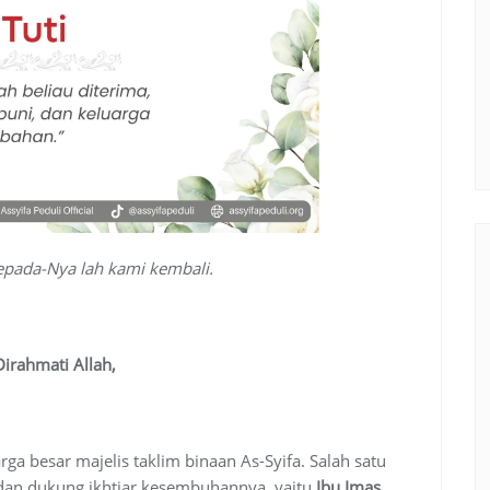
epada-Nya lah kami kembali.
irahmati Allah,
a besar majelis taklim binaan As-Syifa. Salah satu
n dan dukung ikhtiar kesembuhannya, yaitu
Ibu Imas