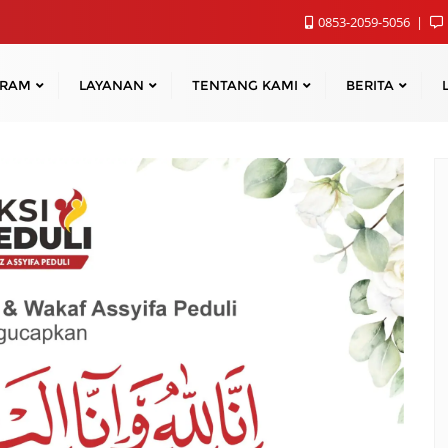
0853-2059-5056
GRAM
LAYANAN
TENTANG KAMI
BERITA