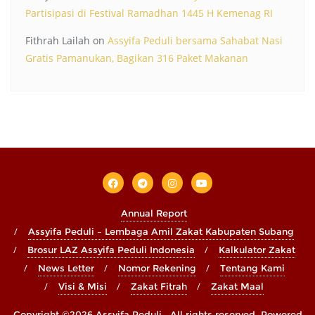
Partisipasi di Festival Ramadhan 1445 H Kemenag RI
Fithrah Lailah
on
Assyifa Peduli bersama Sahabat Nasi
Gratis Pamanukan, Bagikan 316 Paket Makanan
Annual Report
Assyifa Peduli – Lembaga Amil Zakat Kabupaten Subang
Brosur LAZ Assyifa Peduli Indonesia
Kalkulator Zakat
News Letter
Nomor Rekening
Tentang Kami
Visi & Misi
Zakat Fitrah
Zakat Maal
Copyright ©2026 Assyifa Peduli . All rights reserved.
Powered