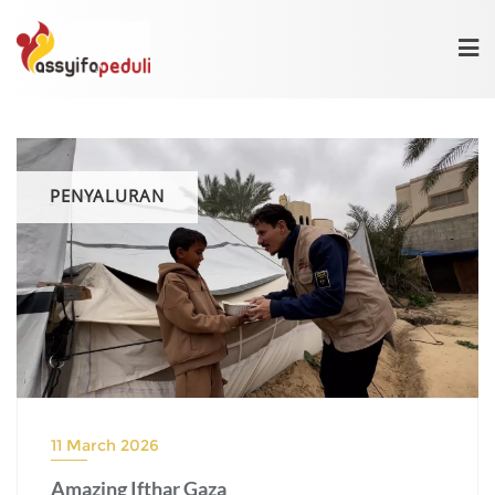
Skip
to
content
PENYALURAN
11 March 2026
Amazing Ifthar Gaza