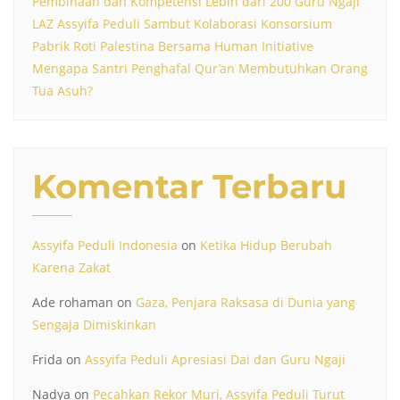
Pembinaan dan Kompetensi Lebih dari 200 Guru Ngaji
LAZ Assyifa Peduli Sambut Kolaborasi Konsorsium
Pabrik Roti Palestina Bersama Human Initiative
Mengapa Santri Penghafal Qur’an Membutuhkan Orang
Tua Asuh?
Komentar Terbaru
Assyifa Peduli Indonesia
on
Ketika Hidup Berubah
Karena Zakat
Ade rohaman
on
Gaza, Penjara Raksasa di Dunia yang
Sengaja Dimiskinkan
Frida
on
Assyifa Peduli Apresiasi Dai dan Guru Ngaji
Nadya
on
Pecahkan Rekor Muri, Assyifa Peduli Turut