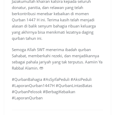
Jazakumullah khairan katsira kepada seluruh
donatur, panitia, dan relawan yang telah
berkontribusi menebar kebaikan di momen
Qurban 1447 H ini. Terima kasih telah menjadi
alasan di balik senyum bahagia ribuan keluarga
yang akhirnya bisa menikmati lezatnya daging
qurban tahun ini.
Semoga Allah SWT menerima ibadah qurban
Sahabat, memberkahi rezeki, dan menjadikannya
sebagai pahala jariyah yang tak terputus. Aamiin Ya
Rabbal Alamin. 🤲
#QurbanBahagia #AsSyifaPeduli #AksiPeduli
#LaporanQurban1447H #QurbanLintasBatas
#QurbanPelosok #BerbagiKebaikan
#LaporanQurban