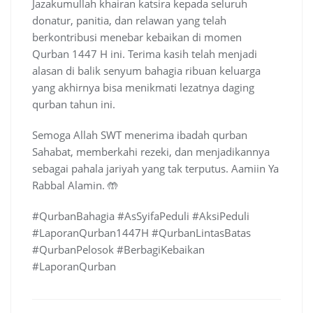
Jazakumullah khairan katsira kepada seluruh
donatur, panitia, dan relawan yang telah
berkontribusi menebar kebaikan di momen
Qurban 1447 H ini. Terima kasih telah menjadi
alasan di balik senyum bahagia ribuan keluarga
yang akhirnya bisa menikmati lezatnya daging
qurban tahun ini.
Semoga Allah SWT menerima ibadah qurban
Sahabat, memberkahi rezeki, dan menjadikannya
sebagai pahala jariyah yang tak terputus. Aamiin Ya
Rabbal Alamin. 🤲
#QurbanBahagia #AsSyifaPeduli #AksiPeduli
#LaporanQurban1447H #QurbanLintasBatas
#QurbanPelosok #BerbagiKebaikan
#LaporanQurban