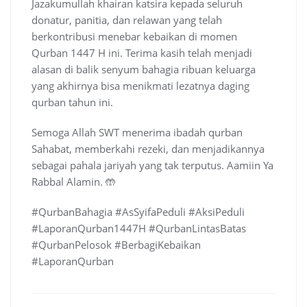
Jazakumullah khairan katsira kepada seluruh
donatur, panitia, dan relawan yang telah
berkontribusi menebar kebaikan di momen
Qurban 1447 H ini. Terima kasih telah menjadi
alasan di balik senyum bahagia ribuan keluarga
yang akhirnya bisa menikmati lezatnya daging
qurban tahun ini.
Semoga Allah SWT menerima ibadah qurban
Sahabat, memberkahi rezeki, dan menjadikannya
sebagai pahala jariyah yang tak terputus. Aamiin Ya
Rabbal Alamin. 🤲
#QurbanBahagia #AsSyifaPeduli #AksiPeduli
#LaporanQurban1447H #QurbanLintasBatas
#QurbanPelosok #BerbagiKebaikan
#LaporanQurban