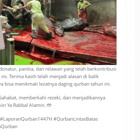
donatur, panitia, dan relawan yang telah berkontribusi
. Terima kasih telah menjadi alasan di balik
a bisa menikmati lezatnya daging qurban tahun ini.
ahabat, memberkahi rezeki, dan menjadikannya
iin Ya Rabbal Alamin. 🤲
i #LaporanQurban1447H #QurbanLintasBatas
nQurban