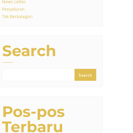
News Letter
Penyaluran
Tak Berkategori
Search
Search
Pos-pos
Terbaru