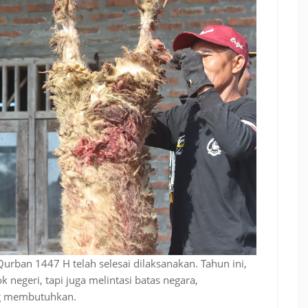
urban 1447 H telah selesai dilaksanakan. Tahun ini,
k negeri, tapi juga melintasi batas negara,
ng membutuhkan.