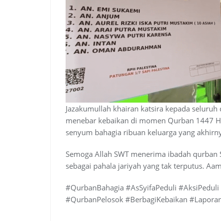
Jazakumullah khairan katsira kepada seluruh 
menebar kebaikan di momen Qurban 1447 H ini
senyum bahagia ribuan keluarga yang akhirny
Semoga Allah SWT menerima ibadah qurban S
sebagai pahala jariyah yang tak terputus. Aam
#QurbanBahagia #AsSyifaPeduli #AksiPedul
#QurbanPelosok #BerbagiKebaikan #Lapora