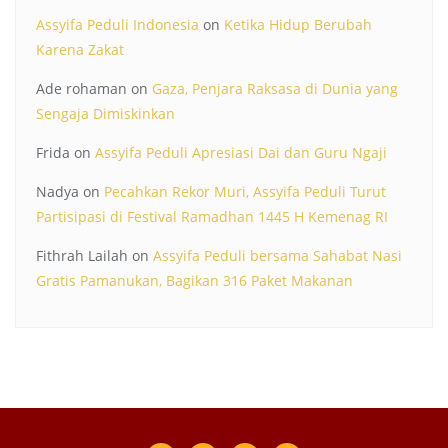
Assyifa Peduli Indonesia
on
Ketika Hidup Berubah
Karena Zakat
Ade rohaman
on
Gaza, Penjara Raksasa di Dunia yang
Sengaja Dimiskinkan
Frida
on
Assyifa Peduli Apresiasi Dai dan Guru Ngaji
Nadya
on
Pecahkan Rekor Muri, Assyifa Peduli Turut
Partisipasi di Festival Ramadhan 1445 H Kemenag RI
Fithrah Lailah
on
Assyifa Peduli bersama Sahabat Nasi
Gratis Pamanukan, Bagikan 316 Paket Makanan