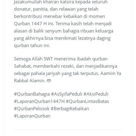
Jazakumullah khairan katsira kepada seluruh
donatur, panitia, dan relawan yang telah
berkontribusi menebar kebaikan di momen
Qurban 1447 H ini. Terima kasih telah menjadi
alasan di balik senyum bahagia ribuan keluarga
yang akhirnya bisa menikmati lezatnya daging
qurban tahun ini.
Semoga Allah SWT menerima ibadah qurban
Sahabat, memberkahi rezeki, dan menjadikannya
sebagai pahala jariyah yang tak terputus. Aamiin Ya
Rabbal Alamin. 🤲
#QurbanBahagia #AsSyifaPeduli #AksiPeduli
#LaporanQurban1447H #QurbanLintasBatas
#QurbanPelosok #BerbagiKebaikan
#LaporanQurban