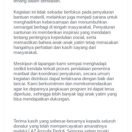
tenang dalam beribadah
.
Kegiatan ini tidak sekadar berfokus pada penyaluran
bantuan materiil, melainkan juga menjadi sarana untuk
menghadirkan kebersamaan dan menumbuhkan
semangat berbagi di tengah masyarakat
. Penyaluran
santunan ini memberikan inspirasi yang mendalam
tentang pentingnya kepedulian sosial, serta
memastikan bahwa anak-anak yatim tetap merasakan
hangatnya perhatian dan kasih sayang dari
masyarakat
.
Meskipun di lapangan kami sempat menghadapi
sedikit kendala terkait proses pendataan penerima
manfaat dan koordinasi penyaluran, secara umum
kegiatan distribusi dapat terlaksana dengan baik dan
lancar
. Kami berkomitmen dan merekomendasikan
agar ke depannya jangkauan program ini dapat terus
diperluas, sehingga lebih banyak lagi anak yatim yang
bisa mendapatkan dukungan
.
Terima kasih yang sebesar-besarnya kepada seluruh
donatur yang telah mempercayakan amanahnya
melalui LAZ Assyifa Peduli. Semoga setiap rezeki