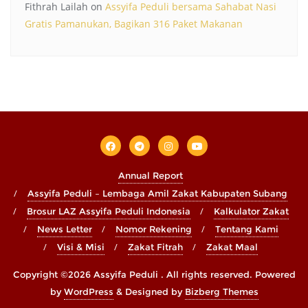
Fithrah Lailah
on
Assyifa Peduli bersama Sahabat Nasi
Gratis Pamanukan, Bagikan 316 Paket Makanan
Annual Report
Assyifa Peduli – Lembaga Amil Zakat Kabupaten Subang
Brosur LAZ Assyifa Peduli Indonesia
Kalkulator Zakat
News Letter
Nomor Rekening
Tentang Kami
Visi & Misi
Zakat Fitrah
Zakat Maal
Copyright ©2026 Assyifa Peduli . All rights reserved.
Powered
by
WordPress
&
Designed by
Bizberg Themes